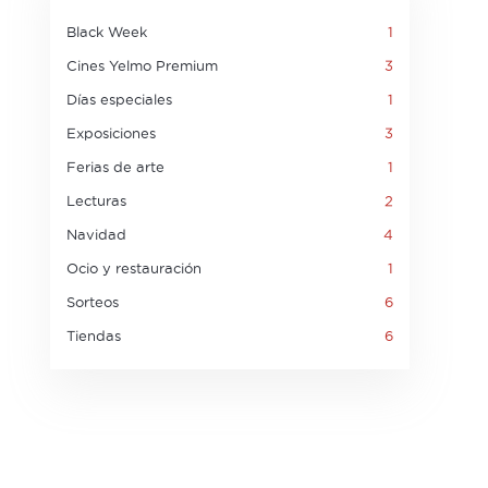
Black Week
1
Cines Yelmo Premium
3
Días especiales
1
Exposiciones
3
Ferias de arte
1
Lecturas
2
Navidad
4
Ocio y restauración
1
Sorteos
6
Tiendas
6