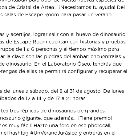
laza de Cristal de Artea… ¡Necesitamos tu ayuda! Del
 dos salas de Escape Room para pasar un verano
s y acertijos, lograr salir con el huevo de dinosaurio
las de Escape Room cuentan con historias y pruebas
grupos de 1 a 6 personas y el tiempo máximo para
r la clave son las piedras del ámbar: encuéntralas y
 de dinosaurio. En el Laboratorio Óseo, tendrás que
btengas de ellas te permitirá configurar y recuperar el
 de lunes a sábado, del 8 al 31 de agosto. De lunes
 sábados de 12 a 14 y de 17 a 21 horas.
ea tres réplicas de dinosaurios de grandes
inosaurio gigante, que además… ¡Tiene premio!
r es muy fácil: Hazte una foto en ese photocall,
 el hashtag #UnVeranoJurásico y entrarás en el