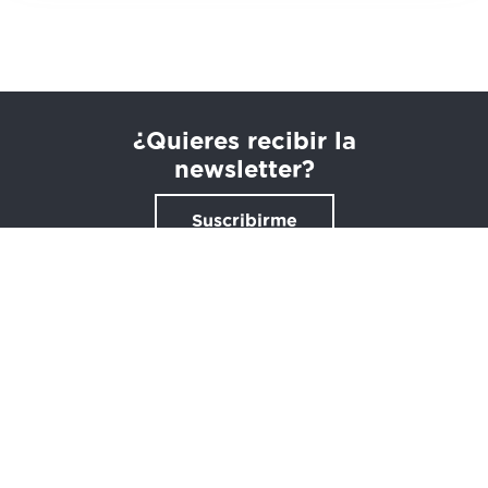
¿Quieres recibir la
newsletter?
Suscribirme
Barrio Peruri, 33 48940 Leioa
944912706
clientes@arteanet.com