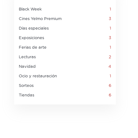
Black Week
1
Cines Yelmo Premium
3
Días especiales
1
Exposiciones
3
Ferias de arte
1
Lecturas
2
Navidad
4
Ocio y restauración
1
Sorteos
6
Tiendas
6