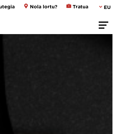
utegia
Nola lortu?
Tratua
EU