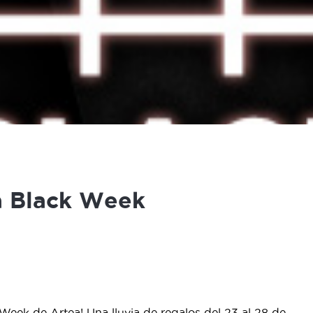
la Black Week
 Week de Artea! Una lluvia de regalos del 23 al 28 de