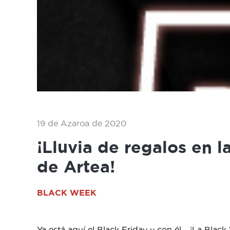
19 de Azaroa de 2020
¡Lluvia de regalos en 
de Artea!
BLACK WEEK
Ya está aquí el Black Friday y con él… ¡La Black